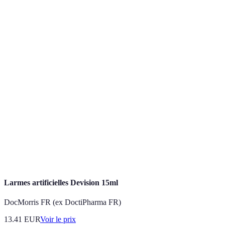
Terme
Définition
IA
Ensemble de techniques qui permettent à un
(Intelligence
logiciel d'intelligence synthétique d'effectuer des
Artificielle)
tâches typiquement humaines.
Champ qui utilise des méthodes scientifiques, des
processus, des algorithmes et des systèmes pour
Data Science
extraire des connaissances ou des idées des
données.
CRM
(Customer
Outil qui aide les entreprises à gérer leurs
Relationship
interactions avec les clients et les prospects.
Management)
Larmes artificielles Devision 15ml
DocMorris FR (ex DoctiPharma FR)
13.41
EUR
Voir le prix