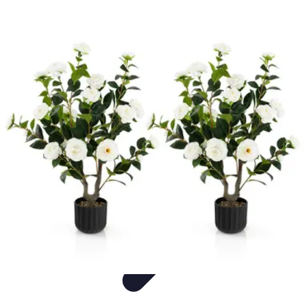
Annuaire IA Expert
Informatif
Tutoriel
informatif
Tendances
tutorial
Annuaire IA Expert