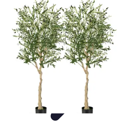
Annuaire IA Expert
Informatif
Tutoriel
informatif
Tendances
tutorial
Annuaire IA Expert