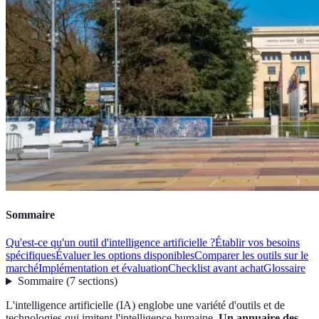
Sommaire
Qu'est-ce qu'un outil d'intelligence artificielle ?
Établir vos besoins
spécifiques
Évaluer les options disponibles
Comparer les outils sur le
marché
Implémentation et évaluation
Checklist avant achat
Glossaire
Sommaire
(
7
sections
)
L'intelligence artificielle (IA) englobe une variété d'outils et de
technologies qui imitent l'intelligence humaine.
Un annuaire des