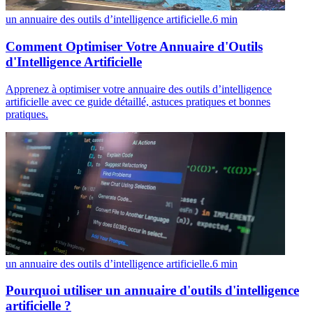
un annuaire des outils d’intelligence artificielle.
6
min
Comment Optimiser Votre Annuaire d'Outils
d'Intelligence Artificielle
Apprenez à optimiser votre annuaire des outils d’intelligence
artificielle avec ce guide détaillé, astuces pratiques et bonnes
pratiques.
un annuaire des outils d’intelligence artificielle.
6
min
Pourquoi utiliser un annuaire d'outils d'intelligence
artificielle ?