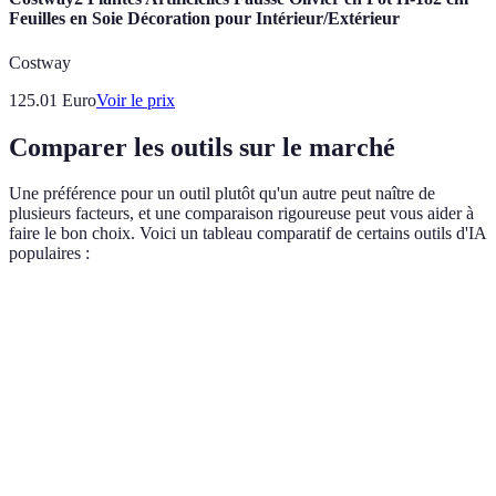
Feuilles en Soie Décoration pour Intérieur/Extérieur
Costway
125.01
Euro
Voir le prix
Comparer les outils sur le marché
Une préférence pour un outil plutôt qu'un autre peut naître de
plusieurs facteurs, et une comparaison rigoureuse peut vous aider à
faire le bon choix. Voici un tableau comparatif de certains outils d'IA
populaires :
Critère
Option A
Option B
Option C
Facilité
Très
Medium
Complexe
d'utilisation
intuitive
50 € par
75 € par
Coût
100 € par mois
mois
mois