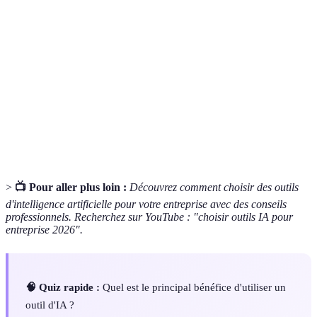
Intelligence
Technologie permettant de simuler
Artificielle
l'intelligence humaine dans les machines.
KPI (Key
Indicateur utilisé pour mesurer le succès d'une
Performance
organisation ou d'un projet.
Indicator)
Utilisation de technologies pour exécuter des
Automatisation
tâches avec peu ou pas d'intervention humaine.
>
📺 Pour aller plus loin :
Découvrez comment choisir des outils
d'intelligence artificielle pour votre entreprise avec des conseils
professionnels. Recherchez sur YouTube : "choisir outils IA pour
entreprise 2026".
🧠 Quiz rapide :
Quel est le principal bénéfice d'utiliser un
outil d'IA ?