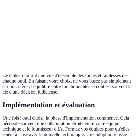
Support
Excellente
Bonne
Moyen
Chatbot,
Chatbot,
Analyse
Automatisation
Fonctionnalités
CRM
des
avancée
intégré
données
Ce tableau fournit une vue d'ensemble des forces et faiblesses de
chaque outil. En faisant votre choix, ne vous basez pas simplement
sur un critère ; l'équilibre entre fonctionnalités et coût est souvent la
clé d'une décision judicieuse.
Implémentation et évaluation
Une fois l'outil choisi, la phase d'implémentation commence. Cela
nécessite souvent une collaboration étroite entre votre équipe
technique et le fournisseur d'IA. Formez vos équipes pour qu'elles
soient à l'aise avec la nouvelle technologie. Une adoption réussie