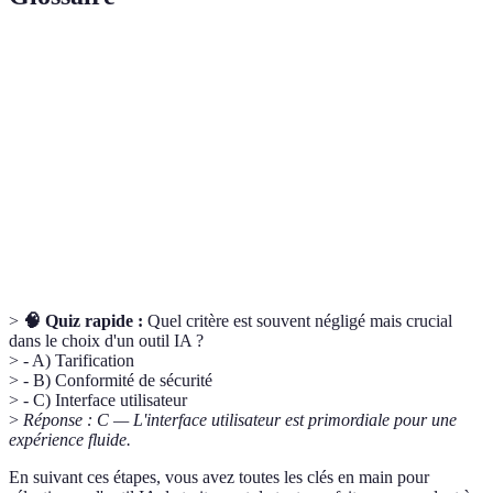
Terme
Définition
IA
Intelligence Artificielle
Interface
L'aspect visuel et l'expérience de navigation
utilisateur
d'un logiciel
SaaS
Software as a Service, logiciel distribué en ligne
>
🧠 Quiz rapide :
Quel critère est souvent négligé mais crucial
dans le choix d'un outil IA ?
> - A) Tarification
> - B) Conformité de sécurité
> - C) Interface utilisateur
>
Réponse : C — L'interface utilisateur est primordiale pour une
expérience fluide.
En suivant ces étapes, vous avez toutes les clés en main pour