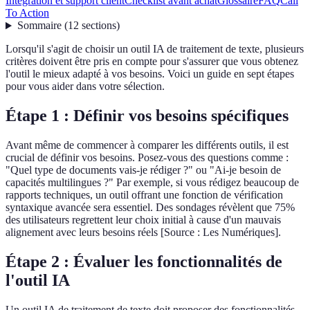
Intégration et support client
Checklist avant achat
Glossaire
FAQ
Call
To Action
Sommaire
(
12
sections
)
Lorsqu'il s'agit de choisir un outil IA de traitement de texte, plusieurs
critères doivent être pris en compte pour s'assurer que vous obtenez
l'outil le mieux adapté à vos besoins. Voici un guide en sept étapes
pour vous aider dans votre sélection.
Étape 1 : Définir vos besoins spécifiques
Avant même de commencer à comparer les différents outils, il est
crucial de définir vos besoins. Posez-vous des questions comme :
"Quel type de documents vais-je rédiger ?" ou "Ai-je besoin de
capacités multilingues ?" Par exemple, si vous rédigez beaucoup de
rapports techniques, un outil offrant une fonction de vérification
syntaxique avancée sera essentiel. Des sondages révèlent que 75%
des utilisateurs regrettent leur choix initial à cause d'un mauvais
alignement avec leurs besoins réels [Source : Les Numériques].
Étape 2 : Évaluer les fonctionnalités de
l'outil IA
Un outil IA de traitement de texte doit proposer des fonctionnalités