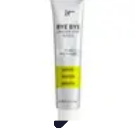
Annuaire IA Expert
Informatif
Tutoriel
informatif
Tendances
tutorial
Annuaire IA Expert