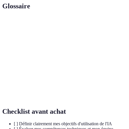
Glossaire
Terme
Définition
Technologie permettant aux machines
IA
d'effectuer des tâches nécessitant l'intelligence
humaine.
Ensemble de données volumineux et complexes
Big Data
nécessitant des outils spécifiques pour leur
traitement.
Processus par lequel des tâches ou des processus
Automatisation
sont exécutés par des logiciels ou des machines.
Checklist avant achat
[ ] Définir clairement mes objectifs d'utilisation de l'IA
[ ] Évaluer mes compétences techniques et mon équipe