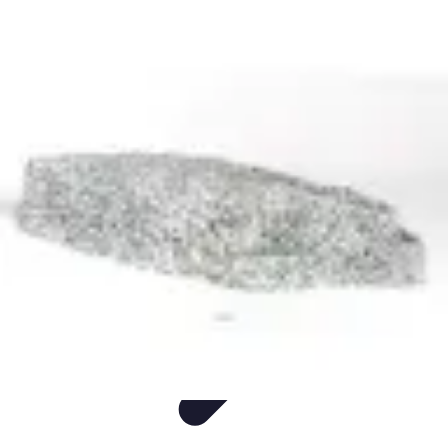
Annuaire IA Expert
Informatif
Tutoriel
informatif
Tendances
tutorial
Annuaire IA Expert