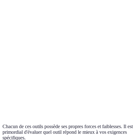
Outil
Type
Avantages
Inconvénients
Outil
Efficace pour le
Analyse
Coût élevé
A
big data
Facile à utiliser,
Outil
Fonctionnalités
Automatisation
interface
B
limitées
intuitive
Excellent pour
Outil
Création de
Peut nécessiter
le marketing
C
contenu
une formation
digital
Nécessite des
Outil
Précis sur les
Prédiction
données de
D
tendances
qualité
Chacun de ces outils possède ses propres forces et faiblesses. Il est
primordial d'évaluer quel outil répond le mieux à vos exigences
spécifiques.