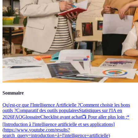
Sommaire
Qu'est-ce que l'Intelligence Artificielle ?
Comment choisir les bons
outils ?
Comparatif des outils populaires
Statistiques sur l'IA en
2026
FAQ
Glossaire
Checklist avant achat
📺 Pour aller plus loin :*
[Introduction à l'intelligence artificielle et ses applications]
(https://www.youtube.com/results?
search_query=introduction+à+l'intelligence+artificielle)