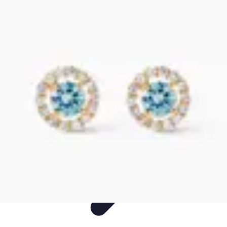
Annuaire IA Expert
Informatif
Tutoriel
informatif
Tendances
tutorial
Annuaire IA Expert