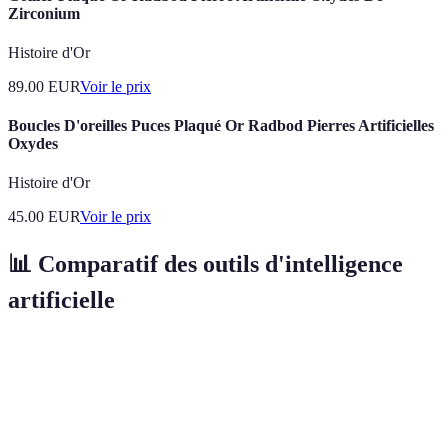
Zirconium
Histoire d'Or
89.00
EUR
Voir le prix
Boucles D'oreilles Puces Plaqué Or Radbod Pierres Artificielles
Oxydes
Histoire d'Or
45.00
EUR
Voir le prix
📊 Comparatif des outils d'intelligence
artificielle
Outil
Type
Caractéristiques
Conseil d'utilisati
Analyse
Former l'équipe po
Salesforce
CRM
prédictive,
une meilleure