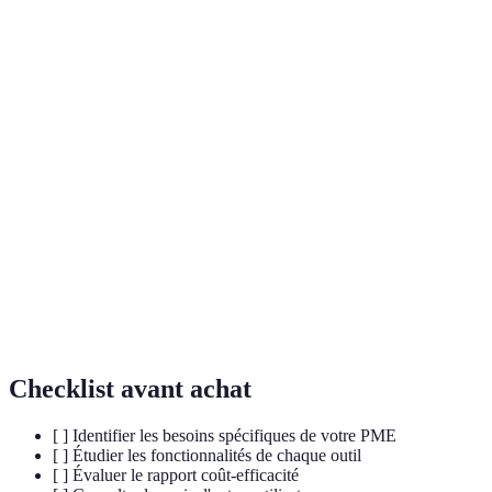
Terme
Définition
Ensemble de techniques permettant à une machine
IA
d'apprendre de l'expérience et d'agir de façon
autonome.
Outil de gestion de la relation client, utilisé pour
CRM
centraliser les informations et optimiser les
interactions avec les clients.
Processus de gestion des campagnes marketing grâce
Marketing
à l'utilisation de plateformes automatisées,
automatisé
permettant de segmenter et d'analyser les résultats.
Checklist avant achat
[ ] Identifier les besoins spécifiques de votre PME
[ ] Étudier les fonctionnalités de chaque outil
[ ] Évaluer le rapport coût-efficacité