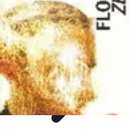
Annuaire IA Expert
Informatif
Tutoriel
informatif
Tendances
tutorial
Annuaire IA Expert