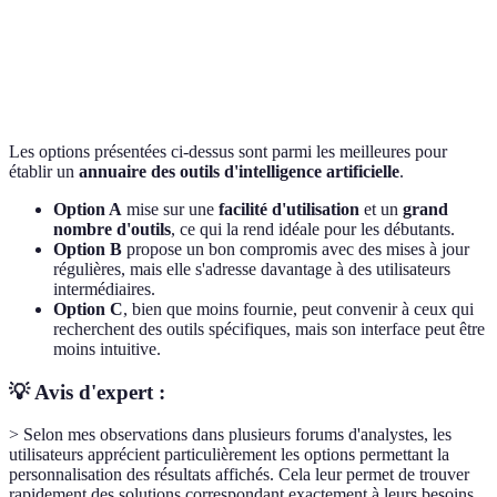
Support
À
pour
Excellent
Bon
utilisateur
améliorer
serv
clie
Les options présentées ci-dessus sont parmi les meilleures pour
établir un
annuaire des outils d'intelligence artificielle
.
Option A
mise sur une
facilité d'utilisation
et un
grand
nombre d'outils
, ce qui la rend idéale pour les débutants.
Option B
propose un bon compromis avec des mises à jour
régulières, mais elle s'adresse davantage à des utilisateurs
intermédiaires.
Option C
, bien que moins fournie, peut convenir à ceux qui
recherchent des outils spécifiques, mais son interface peut être
moins intuitive.
💡 Avis d'expert :
> Selon mes observations dans plusieurs forums d'analystes, les
utilisateurs apprécient particulièrement les options permettant la
personnalisation des résultats affichés. Cela leur permet de trouver
rapidement des solutions correspondant exactement à leurs besoins.