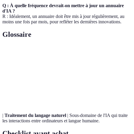
Q : À quelle fréquence devrait-on mettre à jour un annuaire
d'IA ?
R : Idéalement, un annuaire doit être mis à jour régulièrement, au
moins une fois par mois, pour refléter les dernières innovations.
Glossaire
Terme
Définition
Intelligence
Ensemble des techniques permettant de simuler
Artificielle
l'intelligence humaine.
Machine
Branche de l'IA qui permet aux systèmes
Learning
d'apprendre à partir de données.
|
Traitement du langage naturel
| Sous-domaine de l'IA qui traite
les interactions entre ordinateurs et langue humaine.
Checklist avant achat