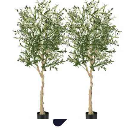
Annuaire IA Expert
Informatif
Tutoriel
informatif
Tendances
tutorial
Annuaire IA Expert