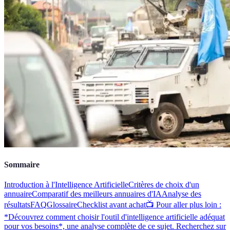
Sommaire
Introduction à l'Intelligence Artificielle
Critères de choix d'un
annuaire
Comparatif des meilleurs annuaires d'IA
Analyse des
résultats
FAQ
Glossaire
Checklist avant achat
📺 Pour aller plus loin :
*Découvrez comment choisir l'outil d'intelligence artificielle adéquat
pour vos besoins*, une analyse complète de ce sujet. Recherchez sur