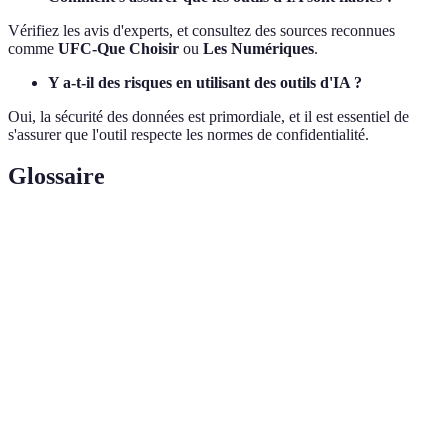
Vérifiez les avis d'experts, et consultez des sources reconnues
comme
UFC-Que Choisir
ou
Les Numériques
.
Y a-t-il des risques en utilisant des outils d'IA ?
Oui, la sécurité des données est primordiale, et il est essentiel de
s'assurer que l'outil respecte les normes de confidentialité.
Glossaire
Terme
Définition
Intelligence
Simulation de l'intelligence humaine par des
Artificielle
systèmes informatiques.
Ensemble d'instructions permettant de résoudre une
Algorithme
tâche.
Ensemble de données si volumineuses qu'il est
Big Data
difficile de les traiter avec des outils traditionnels.