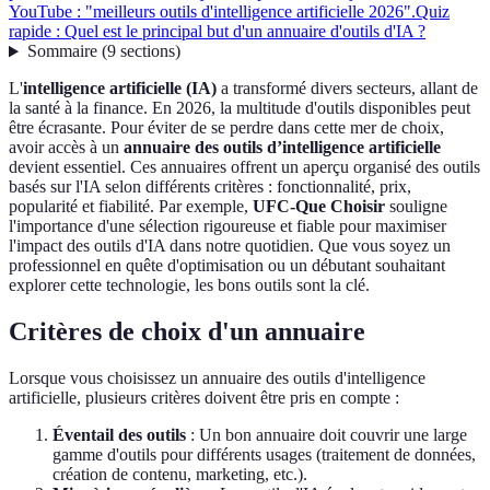
YouTube : "meilleurs outils d'intelligence artificielle 2026".
Quiz
rapide : Quel est le principal but d'un annuaire d'outils d'IA ?
Sommaire
(
9
sections
)
L'
intelligence artificielle (IA)
a transformé divers secteurs, allant de
la santé à la finance. En 2026, la multitude d'outils disponibles peut
être écrasante. Pour éviter de se perdre dans cette mer de choix,
avoir accès à un
annuaire des outils d’intelligence artificielle
devient essentiel. Ces annuaires offrent un aperçu organisé des outils
basés sur l'IA selon différents critères : fonctionnalité, prix,
popularité et fiabilité. Par exemple,
UFC-Que Choisir
souligne
l'importance d'une sélection rigoureuse et fiable pour maximiser
l'impact des outils d'IA dans notre quotidien. Que vous soyez un
professionnel en quête d'optimisation ou un débutant souhaitant
explorer cette technologie, les bons outils sont la clé.
Critères de choix d'un annuaire
Lorsque vous choisissez un annuaire des outils d'intelligence
artificielle, plusieurs critères doivent être pris en compte :
Éventail des outils
: Un bon annuaire doit couvrir une large
gamme d'outils pour différents usages (traitement de données,
création de contenu, marketing, etc.).