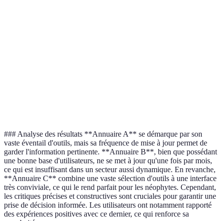
Éventail
Large
Moyen
Très large
d'outils
p
Mise à jour
Hebdomadaire
Mensuelle
Quotidienne
E
Facilité
Interface
Très
I
Complexe
d'utilisation
conviviale
conviviale
d
Nombreuses
U
Critiques
Scarce
Excellentes
et détaillées
### Analyse des résultats **Annuaire A** se démarque par son
vaste éventail d'outils, mais sa fréquence de mise à jour permet de
garder l'information pertinente. **Annuaire B**, bien que possédant
une bonne base d'utilisateurs, ne se met à jour qu'une fois par mois,
ce qui est insuffisant dans un secteur aussi dynamique. En revanche,
**Annuaire C** combine une vaste sélection d'outils à une interface
très conviviale, ce qui le rend parfait pour les néophytes. Cependant,
les critiques précises et constructives sont cruciales pour garantir une
prise de décision informée. Les utilisateurs ont notamment rapporté
des expériences positives avec ce dernier, ce qui renforce sa