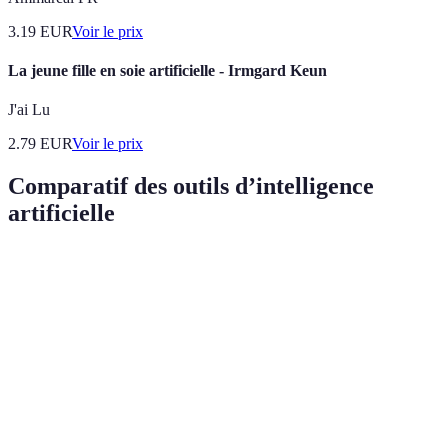
3.19
EUR
Voir le prix
La jeune fille en soie artificielle - Irmgard Keun
J'ai Lu
2.79
EUR
Voir le prix
Comparatif des outils d’intelligence
artificielle
Outil
Fonctionnalité principale
Idéal pour
Point
Répo
Traitement du langage
ChatGPT
Service client
rapid
naturel
poly
Design et
Créat
DALL-E
Génération d'images
marketing
rapid