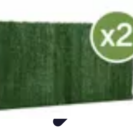
Annuaire IA Expert
Informatif
Tutoriel
informatif
Tendances
tutorial
Annuaire IA Expert