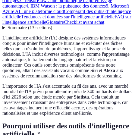
d'images
3. TensorFlow : une bibliothèque d'apprentissage
automatique
4. IBM Watson : la puissance des données
5. Microsoft
Azure AI : une plateforme cloud
Comparatif des outils d’intelligence
artificielle
Tendances et données sur l'intelligence artificielle
FAQ sur
l'intelligence artificielle
Glossaire
Checklist avant achat
Sommaire
(
13
sections
)
L'intelligence artificielle (IA) désigne des systèmes informatiques
conçus pour imiter l'intelligence humaine et exécuter des tâches
telles que la résolution de problèmes, l'apprentissage et la prise de
décisions. L'IA inclut diverses technologies, comme l'apprentissage
automatique, le traitement du langage naturel et la vision par
ordinateur. Ces outils sont devenus omniprésents dans notre
quotidien, allant des assistants vocaux comme
Siri
et
Alexa
aux
systèmes de recommandation sur des plateformes de streaming.
L'importance de l'IA s'est accentuée au fil des ans, avec un marché
mondial de l'IA prévu pour atteindre près de 340 milliards de dollars
d'ici 2026 selon une étude menée par
Statista
. Cela traduit un
investissement croissant des entreprises dans cette technologie, car
les avantages incluent une efficacité accrue, des opérations
rationalisées et une expérience client améliorée.
Pourquoi utiliser des outils d’intelligence
artificielle ?