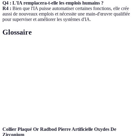
Q4 : L'IA remplacera-t-elle les emplois humains ?
R4 :
Bien que l'IA puisse automatiser certaines fonctions, elle crée
aussi de nouveaux emplois et nécessite une main-d'œuvre qualifiée
pour superviser et améliorer les systèmes d'IA.
Glossaire
Terme
Définition
Intelligence
Technologie qui simule l'intelligence
Artificielle
humaine à travers des algorithmes.
Apprentissage
Sous-catégorie de l'IA où les systèmes
Automatique
apprennent à partir de données.
Traitement du
Capacité des machines à comprendre et
Langage Naturel
traiter le langage humain.
Collier Plaqué Or Radbod Pierre Artificielle Oxydes De
Zirconium