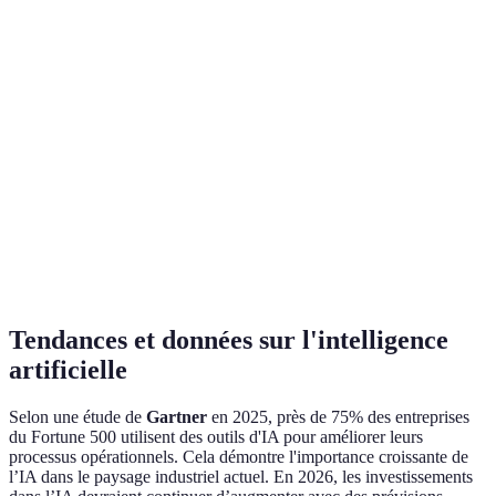
Open
Modélisation
TensorFlow
Développeurs
sourc
d'apprentissage
exten
Gran
IBM
Analyse donnée
Santé
fiabil
Watson
préci
Flexi
Microsoft
Intégration des solutions
Entreprises
écos
Azure AI
cloud
riche
Tendances et données sur l'intelligence
artificielle
Selon une étude de
Gartner
en 2025, près de 75% des entreprises
du Fortune 500 utilisent des outils d'IA pour améliorer leurs
processus opérationnels. Cela démontre l'importance croissante de
l’IA dans le paysage industriel actuel. En 2026, les investissements