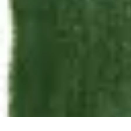
Annuaire IA Expert
Informatif
Tutoriel
informatif
Tendances
tutorial
Annuaire IA Expert