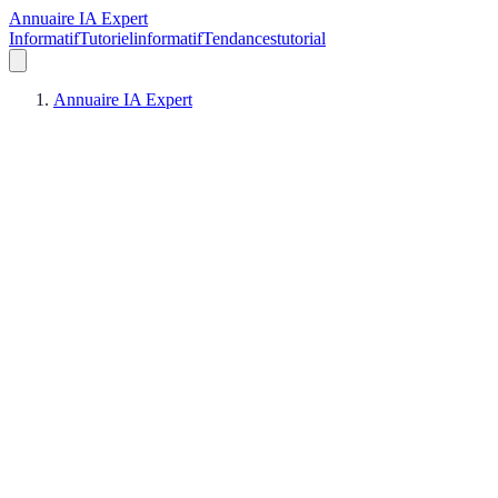
Annuaire IA Expert
Informatif
Tutoriel
informatif
Tendances
tutorial
Annuaire IA Expert