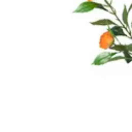
Annuaire IA Expert
Informatif
Tutoriel
informatif
Tendances
tutorial
Annuaire IA Expert