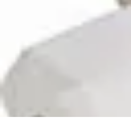
Annuaire IA Expert
Informatif
Tutoriel
informatif
Tendances
tutorial
Annuaire IA Expert