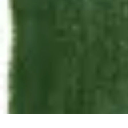
Annuaire IA Expert
Informatif
Tutoriel
informatif
Tendances
tutorial
Annuaire IA Expert