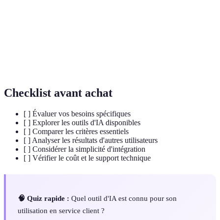
Machine
Branche de l'IA qui permet d'apprendre des
Learning
modèles à partir de données.
Processus qui utilise des technologies pour
Automatisation
réaliser des tâches sans intervention humaine.
Checklist avant achat
[ ] Évaluer vos besoins spécifiques
[ ] Explorer les outils d'IA disponibles
[ ] Comparer les critères essentiels
[ ] Analyser les résultats d'autres utilisateurs
[ ] Considérer la simplicité d'intégration
[ ] Vérifier le coût et le support technique
🧠 Quiz rapide :
Quel outil d'IA est connu pour son
utilisation en service client ?