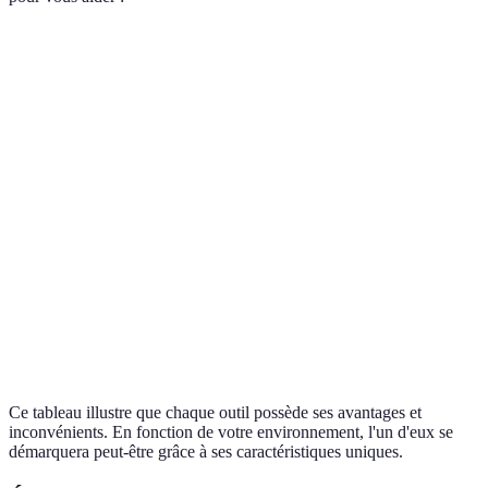
Critère
Outil A
Outil B
Outil C
Verdict
Outil B
Coût
500€/mois
300€/mois
700€/mois
convainc
Facilité
Outil C 
4/5
3/5
5/5
d'utilisation
plus sim
Support
Jours
Outils A
24/7
24/7
technique
ouvrés
C excell
Outil A 
Adaptabilité
Élevée
Moyenne
Élevée
C adapta
Ce tableau illustre que chaque outil possède ses avantages et
inconvénients. En fonction de votre environnement, l'un d'eux se
démarquera peut-être grâce à ses caractéristiques uniques.