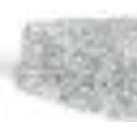
Annuaire IA Expert
Informatif
Tutoriel
informatif
Tendances
tutorial
Annuaire IA Expert