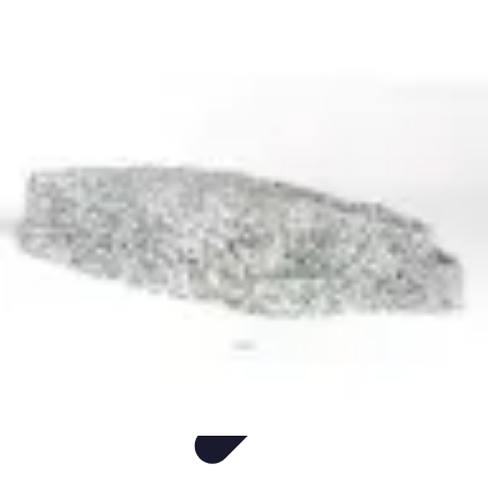
Annuaire IA Expert
Informatif
Tutoriel
informatif
Tendances
tutorial
Annuaire IA Expert