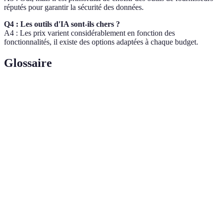
réputés pour garantir la sécurité des données.
Q4 : Les outils d'IA sont-ils chers ?
A4 : Les prix varient considérablement en fonction des
fonctionnalités, il existe des options adaptées à chaque budget.
Glossaire
Terme
Définition
Intelligence
Technologie qui simule l’intelligence humaine
Artificielle
pour effectuer des tâches.
(IA)
Sous-catégorie de l'IA qui permet à un logiciel
Machine
d’améliorer ses performances grâce à
Learning
l'apprentissage de données.
Traitement du
Technique qui permet à une machine de
Langage
comprendre et interpréter le langage humain.