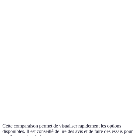
30€/mois
A
naturel
idéale pour
le SEO
Bon rapport
Outil
qualité-prix,
Analyse de données
25€/mois
B
facile à
utiliser
Idéal pour
Outil
Automatisation de tâches
40€/mois
simplifier les
C
processus
Avancé,
Outil
pour les
Machine learning
50€/mois
D
utilisateurs
expérimentés
Cette comparaison permet de visualiser rapidement les options
disponibles. Il est conseillé de lire des avis et de faire des essais pour