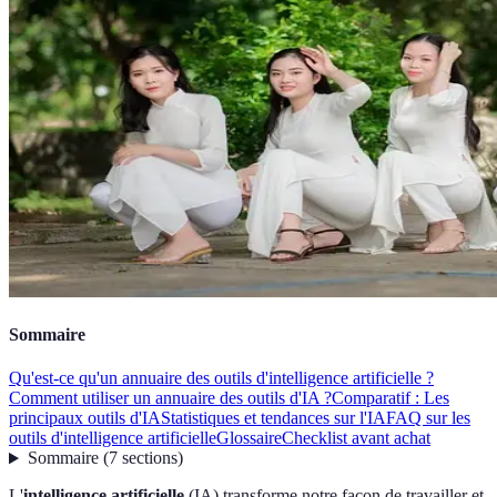
Sommaire
Qu'est-ce qu'un annuaire des outils d'intelligence artificielle ?
Comment utiliser un annuaire des outils d'IA ?
Comparatif : Les
principaux outils d'IA
Statistiques et tendances sur l'IA
FAQ sur les
outils d'intelligence artificielle
Glossaire
Checklist avant achat
Sommaire
(
7
sections
)
L'
intelligence artificielle
(IA) transforme notre façon de travailler et