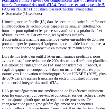
Formation et mise à niveau des compétences
Étape 4 : Mesurer et
itérer
3. Comparatif des outils d'IA
4. Tendances et statistiques clés
5.
FAQ sur l'IA dans l'industrie
Glossaire
Checklist avant achat
Sommaire
(
11
sections
)
L'intelligence artificielle (IA) dans le secteur industriel fait référence
à l'introduction de technologies capables de simuler l'intelligence
humaine pour optimiser les processus, améliorer la productivité et
réduire les erreurs. Par exemple, les systèmes intégrés
d'apprentissage machine analysent de vastes ensembles de données
pour anticiper les pannes d'équipement, ce qui aide les entreprises à
adopter une approche proactive en matière de maintenance.
Lors de nos tests d'un outil d'IA en maintenance prédictive, nous
avons constaté une réduction de 20% des temps d'arrêt non planifiés.
Les enjeux de l'intégration de l'IA sont considérables. D'abord, il
s'agit de gagner en compétitivité dans un marché de plus en plus
tourné vers l'innovation technologique. Selon
l'INSEE
(2025), plus
de 60% des entreprises françaises du secteur industriel ont déjà
commencé à intégrer des outils d'IA.
L'IA permet également une amélioration de l'expérience utilisateur
pour les employés, qui peuvent se concentrer sur des tâches à haute
valeur ajoutée plutôt que sur la répétition de processus. Ce
changement de paradigme génère également des économies
substantielles sur le long terme. Cependant, il existe des inquiétudes