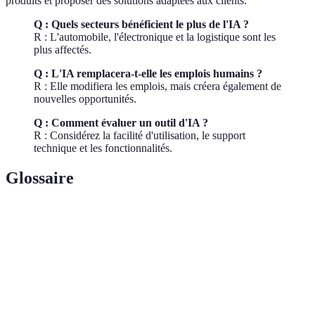
produits et proposer des solutions adaptées aux clients.
Q : Quels secteurs bénéficient le plus de l'IA ?
R : L'automobile, l'électronique et la logistique sont les
plus affectés.
Q : L'IA remplacera-t-elle les emplois humains ?
R : Elle modifiera les emplois, mais créera également de
nouvelles opportunités.
Q : Comment évaluer un outil d'IA ?
R : Considérez la facilité d'utilisation, le support
technique et les fonctionnalités.
Glossaire
Terme
Définition
Technologies qui imitent l'intelligence humaine
IA
pour résoudre des problèmes.
Machine
Sous-domaine de l'IA où les ordinateurs