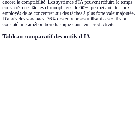
encore la comptabilité. Les systèmes d'IA peuvent réduire le temps
consacré à ces tâches chronophages de 60%, permettant ainsi aux
employés de se concentrer sur des tâches à plus forte valeur ajoutée.
D'après des sondages, 76% des entreprises utilisant ces outils ont
constaté une amélioration drastique dans leur productivité.
Tableau comparatif des outils d'IA
Outil
Caractéristiques principales
Bénéfices clés
Gestion de
Gain de
Planification et suivi
projet
temps
Marketing
Amélioration
Personnalisation
automatisé
du ROI
Satisfaction
Chatbots
Interactions instantanées
client accrue
Volume
Création de
Production texte
accru, qualité