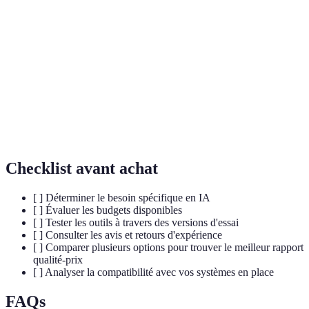
Intelligence
Simulation de l'intelligence humaine par des
Artificielle
machines.
Machine
Technique d'IA permettant aux systèmes
Learning
d'apprendre à partir de données.
Agent conversationnel automatisé pour le support
Chatbot
client.
Checklist avant achat
[ ] Déterminer le besoin spécifique en IA
[ ] Évaluer les budgets disponibles
[ ] Tester les outils à travers des versions d'essai
[ ] Consulter les avis et retours d'expérience
[ ] Comparer plusieurs options pour trouver le meilleur rapport
qualité-prix
[ ] Analyser la compatibilité avec vos systèmes en place
FAQs