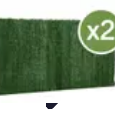
Annuaire IA Expert
Informatif
Tutoriel
informatif
Tendances
tutorial
Annuaire IA Expert