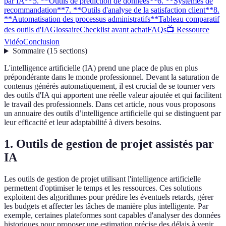
par IA**
5. **Outils de prédiction de données**
6. **Systèmes de
recommandation**
7. **Outils d'analyse de la satisfaction client**
8.
**Automatisation des processus administratifs**
Tableau comparatif
des outils d'IA
Glossaire
Checklist avant achat
FAQs
📺 Ressource
Vidéo
Conclusion
Sommaire
(
15
sections
)
L'intelligence artificielle (IA) prend une place de plus en plus
prépondérante dans le monde professionnel. Devant la saturation de
contenus générés automatiquement, il est crucial de se tourner vers
des outils d'IA qui apportent une réelle valeur ajoutée et qui facilitent
le travail des professionnels. Dans cet article, nous vous proposons
un annuaire des outils d’intelligence artificielle qui se distinguent par
leur efficacité et leur adaptabilité à divers besoins.
1.
Outils de gestion de projet assistés par
IA
Les outils de gestion de projet utilisant l'intelligence artificielle
permettent d'optimiser le temps et les ressources. Ces solutions
exploitent des algorithmes pour prédire les éventuels retards, gérer
les budgets et affecter les tâches de manière plus intelligente. Par
exemple, certaines plateformes sont capables d'analyser des données
historiques pour proposer une estimation précise des délais à venir.