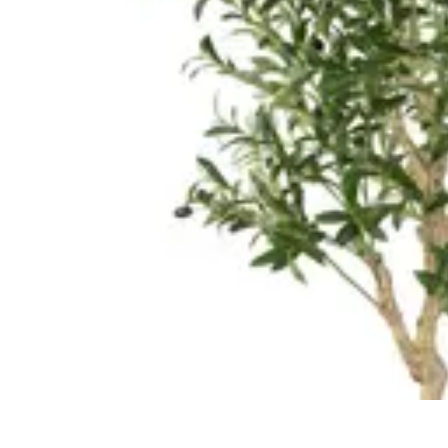
Annuaire IA Expert
Informatif
Tutoriel
informatif
Tendances
tutorial
Annuaire IA Expert